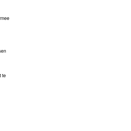
ermee
sen
 te